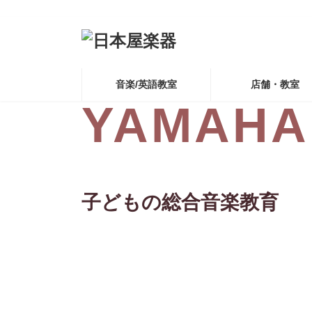
コ
ナ
ン
ビ
テ
ゲ
ン
ー
ツ
シ
へ
ョ
音楽/英語教室
店舗・教室
ス
ン
YAMAHA
キ
に
ッ
移
プ
動
子どもの総合音楽教育