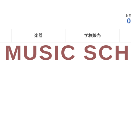
お
0
楽器
学校販売
 MUSIC SC