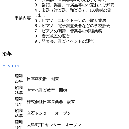
３．楽譜、楽書、付属品等の小売および卸売
４．楽器（洋楽器、和楽器）、PA機材の貸
し出し
事業内容
５．ピアノ、エレクトーンの下取り業務
６．ピアノ、電子鍵盤楽器などの学校販売
７．ピアノの調律、管楽器の修理業務
８．音楽教室の運営
９．発表会、音楽イベントの運営
沿革
History
昭和
日本屋楽器 創業
23年
昭和
ヤマハ音楽教室 開始
28年
昭和
株式会社日本屋楽器 設立
41年
昭和
立石センター オープン
43年
昭和
大島6丁目センター オープン
46年