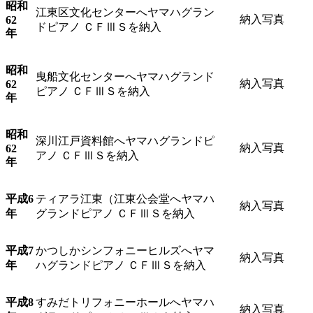
昭和
江東区文化センターへヤマハグラン
納入写真
62
ドピアノ ＣＦⅢＳを納入
年
昭和
曳船文化センターへヤマハグランド
納入写真
62
ピアノ ＣＦⅢＳを納入
年
昭和
深川江戸資料館へヤマハグランドピ
納入写真
62
アノ ＣＦⅢＳを納入
年
平成6
ティアラ江東（江東公会堂へヤマハ
納入写真
年
グランドピアノ ＣＦⅢＳを納入
平成7
かつしかシンフォニーヒルズへヤマ
納入写真
年
ハグランドピアノ ＣＦⅢＳを納入
平成8
すみだトリフォニーホールへヤマハ
納入写真