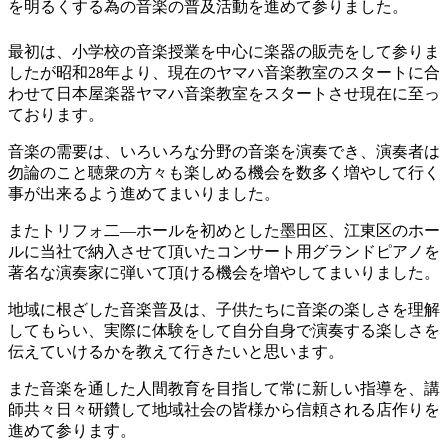
を明るくする為の音楽の普及活動を進めて参りました。
最初は、小学校の音楽授業を中心に楽器の販売をして参りま
したが昭和28年より、現在のヤマハ音楽教室のスタートに合
わせて日本屋楽器ヤマハ音楽教室をスタートさせ現在に至っ
ております。
音楽の需要は、いろいろな分野の音楽を演奏でき、演奏者は
勿論のこと聴衆の方々も楽しめる機会を数多く増やして行く
事が出来るよう進めてまいりました。
またトリフォ二―ホールを初めとした墨田区、江東区のホー
ルに当社で納入させて頂いたコンサート用グランドピアノを
著名な演奏家に弾いて頂ける機会を増やしてまいりました。
地域に根ざした音楽普及は、子供たちに音楽の楽しさを理解
してもらい、実際に体験をして自分自身で演奏する楽しさを
伝えていけるかを教えて行きたいと思います。
また音楽を通した人間教育を目指して常に新しい指導を、講
師共々日々研鑽して地域社会の皆様から信頼される店作りを
進めて参ります。