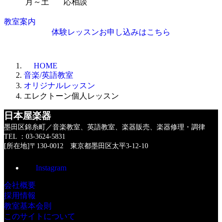
月～土
応相談
教室案内
体験レッスンお申し込みはこちら
HOME
音楽/英語教室
オリジナルレッスン
エレクトーン個人レッスン
日本屋楽器
墨田区錦糸町／音楽教室、英語教室、楽器販売、楽器修理・調律
TEL ：03-3624-5831
[所在地]〒130-0012 東京都墨田区太平3-12-10
Instagram
会社概要
採用情報
教室基本会則
このサイトについて