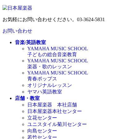
コ
ナ
ン
ビ
お気軽にお問い合わせください。
03-3624-5831
テ
ゲ
ン
ー
お問い合わせ
ツ
シ
へ
ョ
音楽/英語教室
ス
ン
YAMAHA MUSIC SCHOOL
キ
に
子どもの総合音楽教育
ッ
移
YAMAHA MUSIC SCHOOL
プ
動
楽器・歌のレッスン
YAMAHA MUSIC SCHOOL
青春ポップス
オリジナルレッスン
ヤマハ英語教室
店舗・教室
日本屋楽器 本社店舗
日本屋楽器本社センター
立花センター
ユニスタイル菊川センター
向島センター
若竹センター