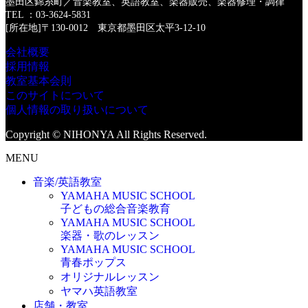
墨田区錦糸町／音楽教室、英語教室、楽器販売、楽器修理・調律
TEL ：03-3624-5831
[所在地]〒130-0012 東京都墨田区太平3-12-10
会社概要
採用情報
教室基本会則
このサイトについて
個人情報の取り扱いについて
Copyright © NIHONYA All Rights Reserved.
MENU
音楽/英語教室
YAMAHA MUSIC SCHOOL
子どもの総合音楽教育
YAMAHA MUSIC SCHOOL
楽器・歌のレッスン
YAMAHA MUSIC SCHOOL
青春ポップス
オリジナルレッスン
ヤマハ英語教室
店舗・教室